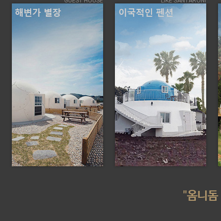
GUEST HOUSE
LIKE SANTARONI
"옴니돔