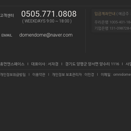
0505.771.0808
입금계좌안내
( 예금주 
고객센터
( WEEKDAYS 9:00 ~ 18:00 )
우리은행 1005-401-18
기업은행 131-098728-0
domendome@naver.com
EMAIL
휴먼앤스페이스
I
대표이사 : 서자경
I
경기도 양평군 양서면 양수리 1116
I
사업
개인정보취급방침
I
이용약관
I
개인정보 보호관리자 : 이민경
I
이메일 : omnidome